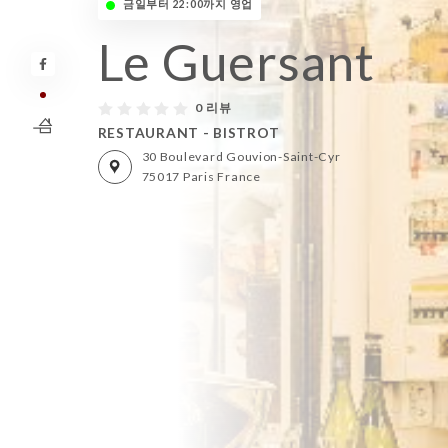
금일부터 22:00까지 영업
Le Guersant
0 리뷰
RESTAURANT - BISTROT
30 Boulevard Gouvion-Saint-Cyr
75017 Paris France