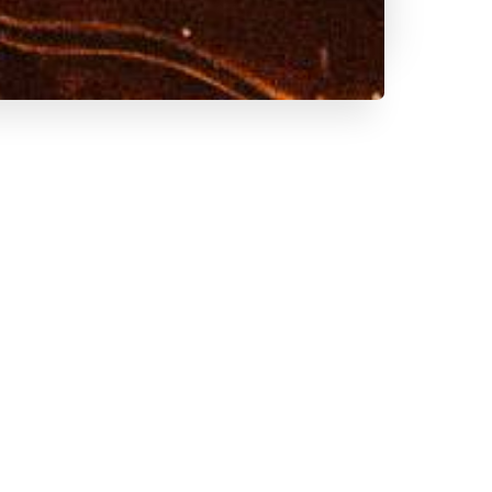
----
!
----