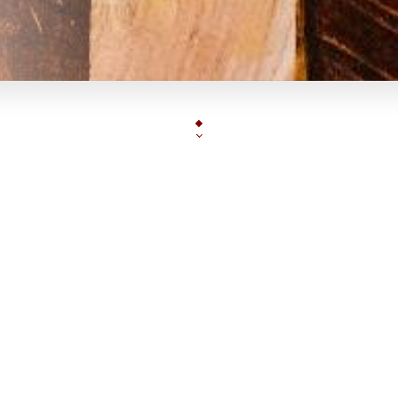
-----------------------------
Réouverture du Guersant 
-----------------------------