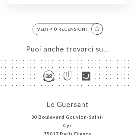
VEDI PIÙ RECENSIONI
Puoi anche trovarci su…
NA
ALE
NOTA
ERIA
Le Guersant
NU
ATTO
30 Boulevard Gouvion-Saint-
Cyr
75017 Paris France