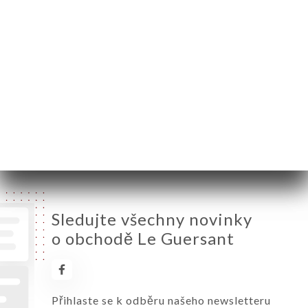
Pondělí
09:00-22:00
Úterý
09:00-22:00
Středa
09:00-22:00
Čtvrtek
09:00-22:00
Pátek
09:00-22:00
Sobota
Zavřeno
Neděle
Zavřeno
Sledujte všechny novinky
o obchodě Le Guersant
Přihlaste se k odběru našeho newsletteru