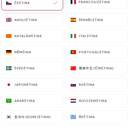
FRANCOUZŠTINA
FRANCOUZŠTINA
ČEŠTINA
ČEŠTINA
ANGLIČTINA
ANGLIČTINA
ŠPANĚLŠTINA
ŠPANĚLŠTINA
KATALÁNŠTINA
KATALÁNŠTINA
ITALŠTINA
ITALŠTINA
Le Guersant
NĚMČINA
NĚMČINA
PORTUGALŠTINA
PORTUGALŠTINA
0 RECENZE
简体中文 (ČÍNŠTINA)
简体中文 (ČÍNŠTINA)
ŠVÉDŠTINA
ŠVÉDŠTINA
RESTAURANT - BISTROT
30 Boulevard Gouvion-Saint-Cyr
JAPONŠTINA
JAPONŠTINA
RUŠTINA
RUŠTINA
75017 Paris France
ARABŠTINA
ARABŠTINA
NIZOZEMŠTINA
NIZOZEMŠTINA
한국어 (KOREJŠTINA)
한국어 (KOREJŠTINA)
ŘEČTINA
ŘEČTINA
Kdo jsme?