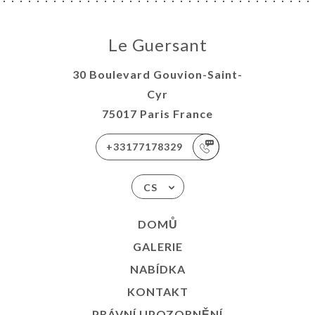
Le Guersant
30 Boulevard Gouvion-Saint-
Cyr
75017 Paris France
+33177178329
CS
DOMŮ
GALERIE
NABÍDKA
KONTAKT
PRÁVNÍ UPOZORNĚNÍ