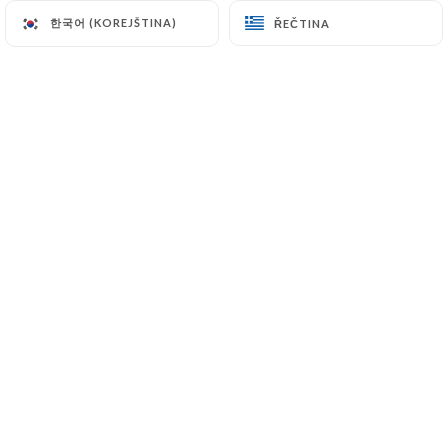
한국어 (KOREJŠTINA)
한국어 (KOREJŠTINA)
ŘEČTINA
ŘEČTINA