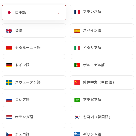
メニュー
JA
フランス語
フランス語
日本語
日本語
英語
英語
スペイン語
スペイン語
カタルーニャ語
カタルーニャ語
イタリア語
イタリア語
/
ホーム
連絡先
連絡先
ドイツ語
ドイツ語
ポルトガル語
ポルトガル語
スウェーデン語
スウェーデン語
简体中文（中国語）
简体中文（中国語）
ロシア語
ロシア語
アラビア語
アラビア語
オランダ語
オランダ語
한국어（韓国語）
한국어（韓国語）
Le Guersant
チェコ語
チェコ語
ギリシャ語
ギリシャ語