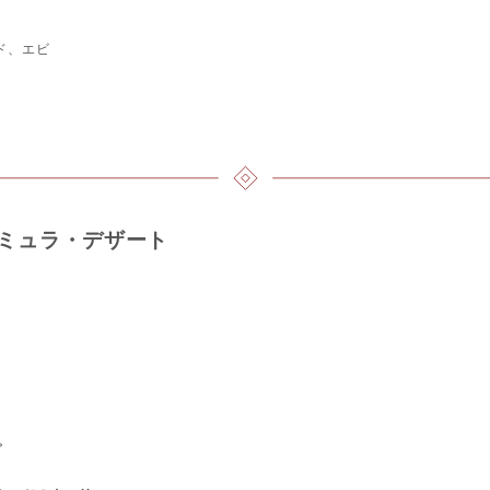
ド、エビ
ミュラ・デザート
プ