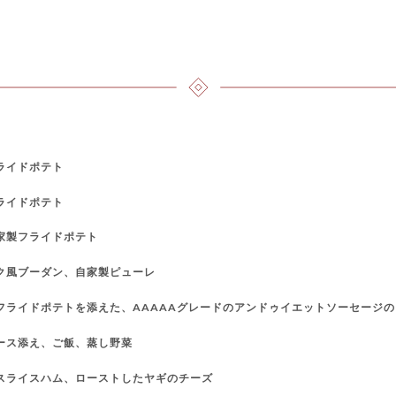
ライドポテト
ライドポテト
家製フライドポテト
ク風ブーダン、自家製ピューレ
フライドポテトを添えた、AAAAAグレードのアンドゥイエットソーセージ
ース添え、ご飯、蒸し野菜
スライスハム、ローストしたヤギのチーズ