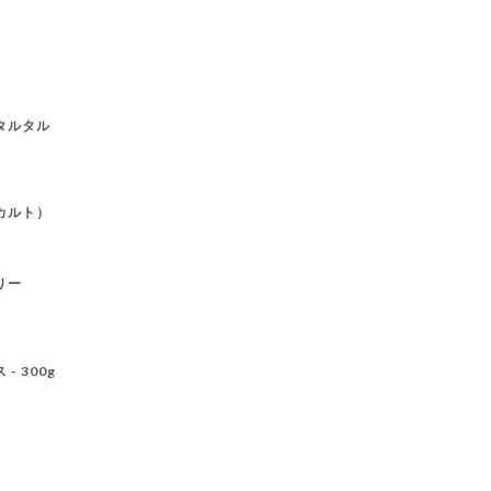
タルタル
カルト）
リー
 300g
）