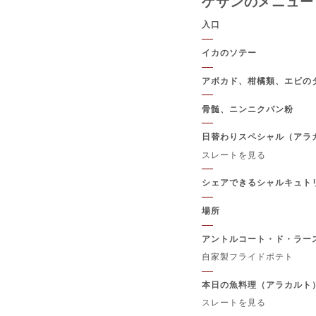
ゲサンのメニュー
シャンパン
入口
イカのソテー
アボカド、柑橘類、エビの
骨髄、ニンニクパン粉
日替わりスペシャル（アラ
スレートを見る
シェアできるシャルキュト
場所
アントルコート・ド・ラース -
自家製フライドポテト
本日の魚料理（アラカルト
スレートを見る