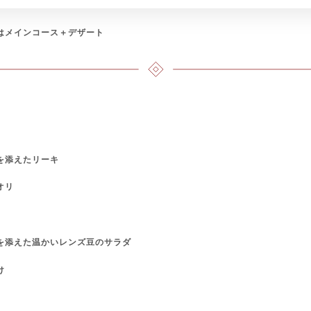
はメインコース＋デザート
*
を添えたリーキ
オリ
を添えた温かいレンズ豆のサラダ
け