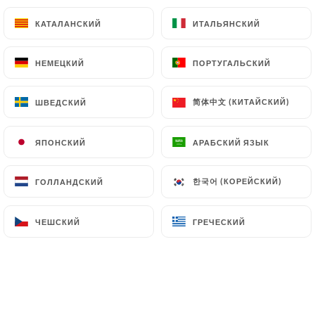
КАТАЛАНСКИЙ
КАТАЛАНСКИЙ
ИТАЛЬЯНСКИЙ
ИТАЛЬЯНСКИЙ
КРАСНЫЕ ВИНА
Кот-дю-Рон
НЕМЕЦКИЙ
НЕМЕЦКИЙ
ПОРТУГАЛЬСКИЙ
ПОРТУГАЛЬСКИЙ
简体中文 (КИТАЙСКИЙ)
简体中文 (КИТАЙСКИЙ)
ШВЕДСКИЙ
ШВЕДСКИЙ
AOC Vinsobres Domaine Chaume Arnaud 2021
45.00€
ЯПОНСКИЙ
ЯПОНСКИЙ
АРАБСКИЙ ЯЗЫК
АРАБСКИЙ ЯЗЫК
AOC Crozes-Hermitage Gilles Robin Alberic
2024. Обязательно к приобретению.
한국어 (КОРЕЙСКИЙ)
한국어 (КОРЕЙСКИЙ)
ГОЛЛАНДСКИЙ
ГОЛЛАНДСКИЙ
Классика, всегда высочайшего качества.
48.00€
ЧЕШСКИЙ
ЧЕШСКИЙ
ГРЕЧЕСКИЙ
ГРЕЧЕСКИЙ
AOC Croze Hermitages Gilles Robin Papillon
2024 Обязательный атрибут Классика
Всегда на высоте
38.00€