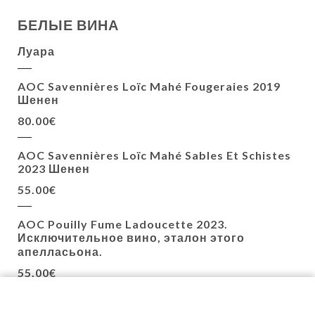
БЕЛЫЕ ВИНА
Луара
AOC Savennières Loïc Mahé Fougeraies 2019
Шенен
80.00€
AOC Savennières Loïc Mahé Sables Et Schistes
2023 Шенен
55.00€
AOC Pouilly Fume Ladoucette 2023.
Исключительное вино, эталон этого
апелласьона.
55.00€
AOC Sancerre Aurore Dezat Domaine Des