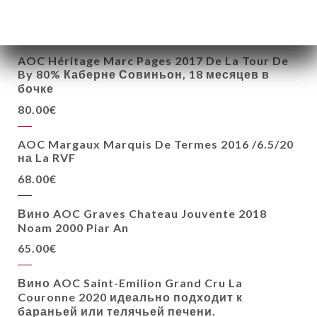
Элегантный и изысканный
80.00€
AOC Héritage Marc Pages 2017 De La Tour De
By 80% Каберне Совиньон, 18 месяцев в
бочке
80.00€
AOC Margaux Marquis De Termes 2016 /6.5/20
на La RVF
68.00€
Вино AOC Graves Chateau Jouvente 2018
Noam 2000 Piar An
65.00€
Вино AOC Saint-Emilion Grand Cru La
Couronne 2020 идеально подходит к
бараньей или телячьей печени.