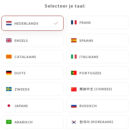
Selecteer je taal:
Selecteer je taal:
NL
MENU
FRANS
FRANS
NEDERLANDS
NEDERLANDS
ENGELS
ENGELS
SPAANS
SPAANS
/
HOME
CONTACT
CATALAANS
CATALAANS
ITALIAANS
ITALIAANS
Contact
DUITS
DUITS
PORTUGEES
PORTUGEES
简体中文 (CHINEES)
简体中文 (CHINEES)
ZWEEDS
ZWEEDS
JAPANS
JAPANS
RUSSISCH
RUSSISCH
Le Guersant
한국어 (KOREAANS)
한국어 (KOREAANS)
ARABISCH
ARABISCH